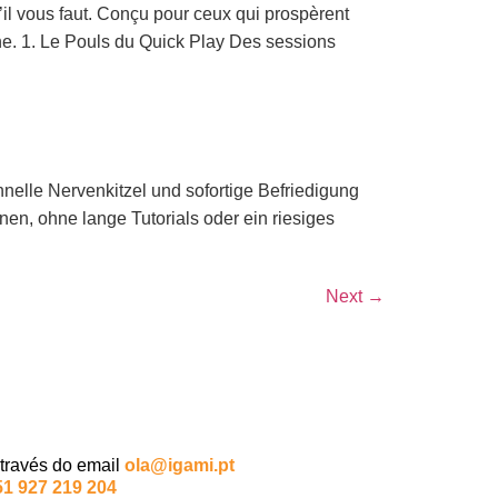
u’il vous faut. Conçu pour ceux qui prospèrent
ne. 1. Le Pouls du Quick Play Des sessions
hnelle Nervenkitzel und sofortige Befriedigung
en, ohne lange Tutorials oder ein riesiges
Next
→
través do email
ola@igami.pt
1 927 219 204