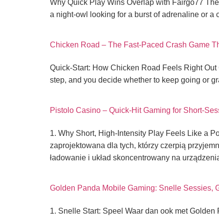
Why Quick Play Wins Overlap with Fairgo77 The fir
a night‑owl looking for a burst of adrenaline or 
Chicken Road – The Fast‑Paced Crash Game Th
Quick‑Start: How Chicken Road Feels Right Out Of
step, and you decide whether to keep going or gra
Pistolo Casino – Quick‑Hit Gaming for Short‑Ses
1. Why Short, High‑Intensity Play Feels Like a 
zaprojektowana dla tych, którzy czerpią przyjem
ładowanie i układ skoncentrowany na urządzeni
Golden Panda Mobile Gaming: Snelle Sessies, 
1. Snelle Start: Speel Waar dan ook met Golden 