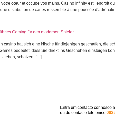
 votre cœur et occupe vos mains, Casino Infinity est l’endroit q
aque distribution de cartes ressemble à une poussée d’adrénali
führtes Gaming für den modernen Spieler
in casino hat sich eine Nische für diejenigen geschaffen, die sc
Games bedeutet, dass Sie direkt ins Geschehen einsteigen könn
s lieben, schätzen, […]
Entra em contacto connosco a
ou do contacto telefónico
0035