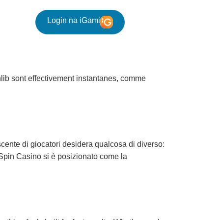
Login na iGami
lib sont effectivement instantanes, comme
cente di giocatori desidera qualcosa di diverso:
Spin Casino si è posizionato come la