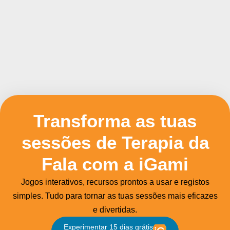
Transforma as tuas
sessões de Terapia da
Fala com a iGami
Jogos interativos, recursos prontos a usar e registos
simples. Tudo para tornar as tuas sessões mais eficazes
e divertidas.
Experimentar 15 dias grátis